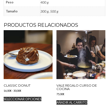
Peso
400 g
Tamaño
300 g, 500 g
PRODUCTOS RELACIONADOS
CLASSIC DONUT
VALE REGALO CURSO DE
COCINA
16,00
€
-
30,00
€
75,00
€
SELECCIONAR OPCIONES
AÑADIR AL CARRITO