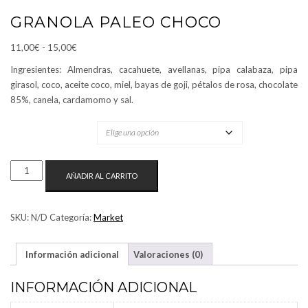
GRANOLA PALEO CHOCO
11,00
€
-
15,00
€
Ingresientes: Almendras, cacahuete, avellanas, pipa calabaza, pipa
girasol, coco, aceite coco, miel, bayas de goji, pétalos de rosa, chocolate
85%, canela, cardamomo y sal.
TAMAÑO
AÑADIR AL CARRITO
SKU:
N/D
Categoría:
Market
Información adicional
Valoraciones (0)
INFORMACIÓN ADICIONAL