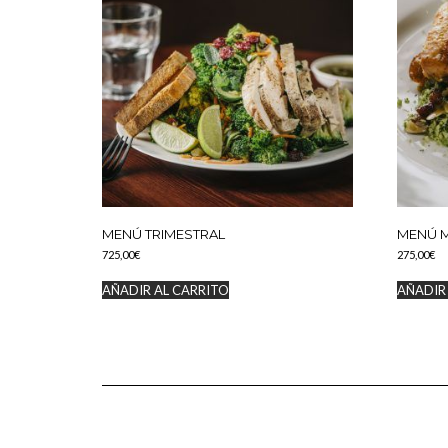
MENÚ TRIMESTRAL
MENÚ 
725,00
€
275,00
€
AÑADIR AL CARRITO
AÑADIR